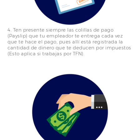
4. Ten presente siempre las colillas de pago
(Payslip) que tu empleador te entrega cada vez
que te hace el pago, pues allí está registrada la
cantidad de dinero que te deducen por impuestos
(Esto aplica si trabajas por TFN).