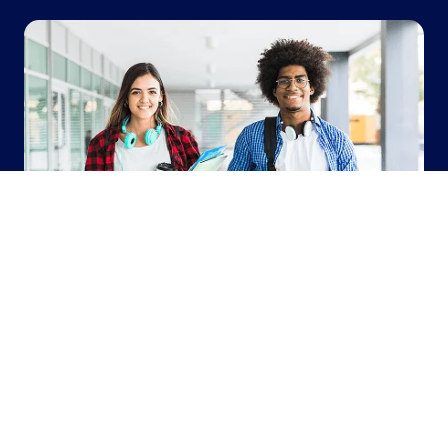
Cursos de inglés:
Es una buena opción para los estudiantes
que quieren reforzar el idioma antes de
avanzar a estudios vocacionales o
universitarios, podrás renovar con cursos
de:
General English
English for Academic Purpose